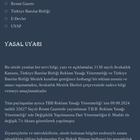
Resmi Gazete
Türkiye Barolar Birliği
E-Devlet
UYAP
YASAL UYARI
Bu sitede yeralan her nevi bilgi, yazı ve açıklamalar, 1136 sayılı Avukatlık
Kanunu, Türkiye Barolar Birliği Reklam Yasağı Yönetmeliği ve Türkiye
Barolar Birliği Meslek kuralları gereğince herhangi bir reklam unsuru ve
amacı taşımamakta, Avukatlık Meslek İlkeleri çerçevesinde sadece bilgi
vermeyi amaçlamaktadır.
Tüm paylaşımlar ayrıca TBB Reklam Yasağı Yönetmeliği’ nin 09.08.2024
tarihli 32627 Sayılı Resmi Gazetede yayımlanan T.B.B. Reklam Yasağı
Yönetmeliği’ nde Değişiklik Yapılmasına Dair Yönetmeliğin 6. Madde ile
değişik 7/c fıkrası gözetilerek yapılmıştır.
Ziyaretçilerin ve müvekkillerin, sitede bulunan bilgiler nedeniyle zarara
uğradıkları iddiası bakımından Ege Hukuk Bürosu herhangi bir sorumluluk